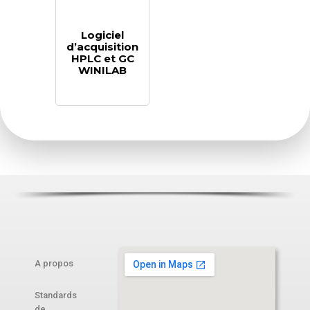
Logiciel
d’acquisition
HPLC et GC
WINILAB
A propos
Standards
de