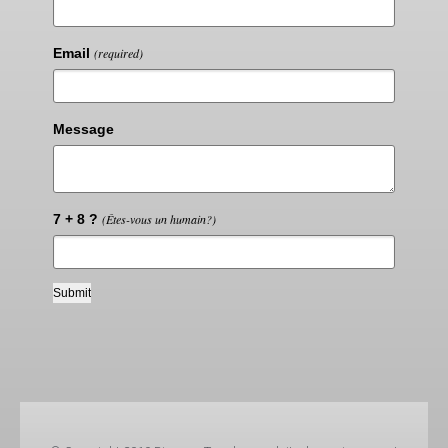
Email
(required)
Message
7 + 8 ?
(Êtes-vous un humain?)