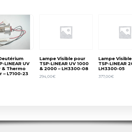
Deutérium
Lampe Visible pour
Lampe Visible
P-LINEAR UV
TSP-LINEAR UV 1000
TSP-LINEAR 2
P & Thermo
& 2000 – LH3300-08
LH3300-05
r – L7100-23
294,00
€
377,00
€