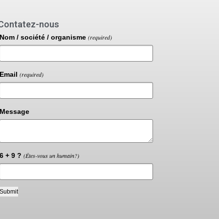
Contatez-nous
Nom / société / organisme
(required)
Email
(required)
Message
6 + 9 ?
(Êtes-vous un humain?)