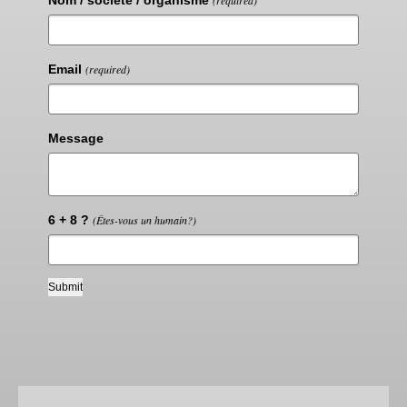
Nom / société / organisme
(required)
Email
(required)
Message
6 + 8 ?
(Êtes-vous un humain?)