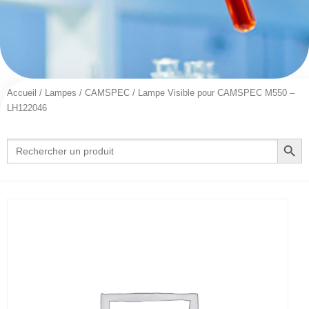
Accueil
/
Lampes
/
CAMSPEC
/ Lampe Visible pour CAMSPEC M550 –
LH122046
Search Button
Search
for: