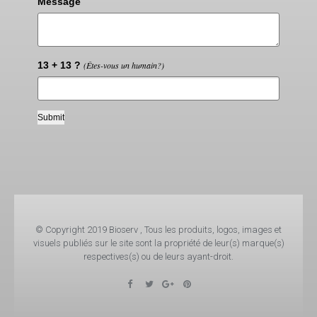
Message
13 + 13 ?
(Êtes-vous un humain?)
© Copyright 2019 Bioserv , Tous les produits, logos, images et
visuels publiés sur le site sont la propriété de leur(s) marque(s)
respectives(s) ou de leurs ayant-droit.