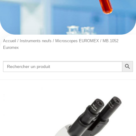
Accueil
/
Instruments neufs
/
Microscopes EUROMEX
/ MB.1052
Euromex
Search Button
Search
for: