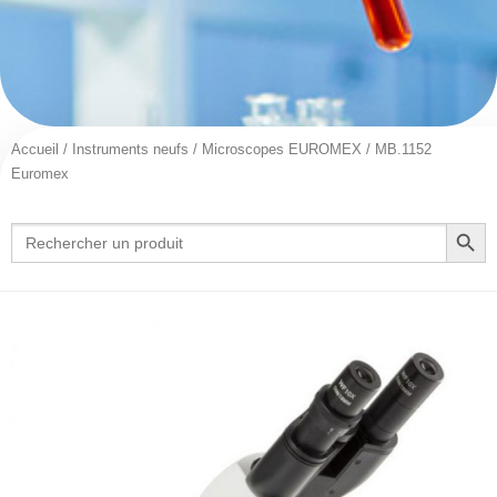
Accueil
/
Instruments neufs
/
Microscopes EUROMEX
/ MB.1152
Euromex
Search Button
Search
for: