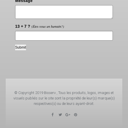
Message
13 + 7 ?
(Êtes-vous un humain?)
© Copyright 2019 Bioserv , Tous les produits, logos, images et
visuels publiés sur le site sont la propriété de leur(s) marque(s)
respectives(s) ou de leurs ayant-droit.