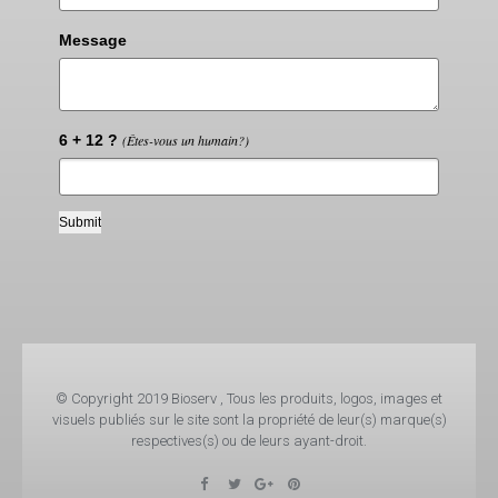
Message
6 + 12 ?
(Êtes-vous un humain?)
© Copyright 2019 Bioserv , Tous les produits, logos, images et
visuels publiés sur le site sont la propriété de leur(s) marque(s)
respectives(s) ou de leurs ayant-droit.