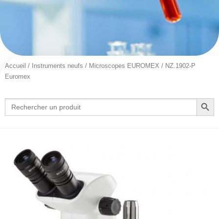
Accueil
/
Instruments neufs
/
Microscopes EUROMEX
/ NZ.1902-P
Euromex
Search Button
Search
for: