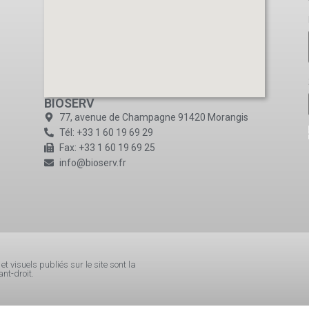
BIOSERV
77, avenue de Champagne 91420 Morangis
Tél: +33 1 60 19 69 29
Fax: +33 1 60 19 69 25
info@bioserv.fr
t visuels publiés sur le site sont la
nt-droit.