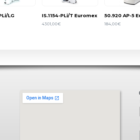
PLi/LG
IS.1154-PLi/T Euromex
50.920 AP-5 
4301,00
€
184,00
€