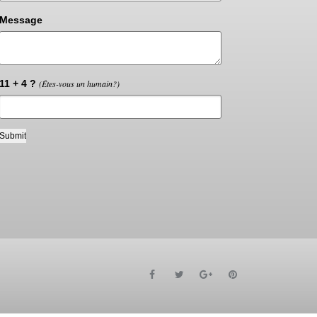
Message
11 + 4 ?
(Êtes-vous un humain?)