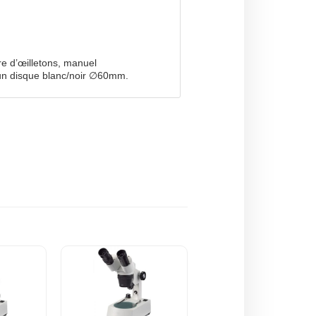
re d’œilletons, manuel
t un disque blanc/noir ∅60mm.