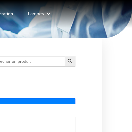
bration
Lampes
Search Button