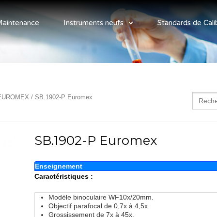
aintenance
Instruments neufs
Standards de Cali
Search
 EUROMEX
/ SB.1902-P Euromex
for:
SB.1902-P Euromex
Enseignement
Caractéristiques :
Modèle binoculaire WF10x/20mm.
Objectif parafocal de 0,7x à 4,5x.
Grossissement de 7x à 45x.