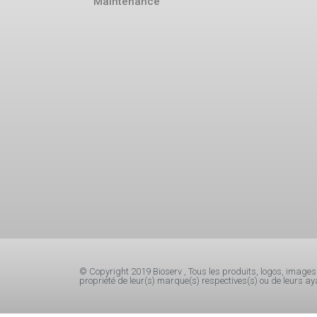
Maintenance
© Copyright 2019 Bioserv , Tous les produits, logos, images e
propriété de leur(s) marque(s) respectives(s) ou de leurs aya