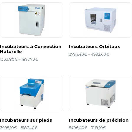
Incubateurs à Convection
Incubateurs Orbitaux
Naturelle
3794,40
€
–
4992,60
€
1333,80
€
–
1897,70
€
Incubateurs sur pieds
Incubateurs de précision
3995,10
€
–
5187,40
€
5406,40
€
–
7119,10
€