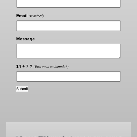
Email
(required)
Message
14 + 7 ?
(Êtes-vous un humain?)