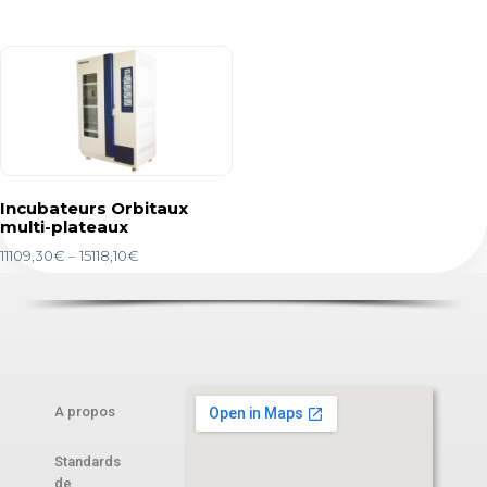
Incubateurs Orbitaux
multi-plateaux
11109,30
€
–
15118,10
€
A propos
Standards
de