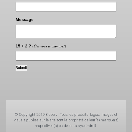
Message
15 + 2 ?
(Êtes-vous un humain?)
© Copyright 2019 Bioserv , Tous les produits, logos, images et
visuels publiés sur le site sont la propriété de leur(s) marque(s)
respectives(s) ou de leurs ayant-droit.