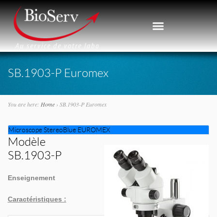
SB.1903-P Euromex
You are here:
Home
›
SB.1903-P Euromex
Microscope StereoBlue EUROMEX
Modèle
SB.1903-P
Enseignement
Caractéristiques :