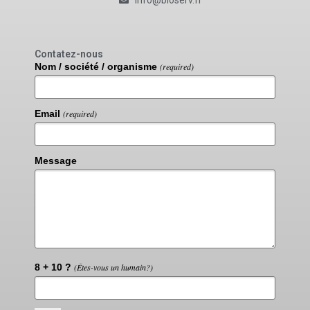
info@bioserv.fr
Contatez-nous
Nom / société / organisme
(required)
Email
(required)
Message
8 + 10 ?
(Êtes-vous un humain?)