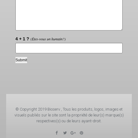
4 + 1 ?
(Êtes-vous un humain?)
© Copyright 2019 Bioserv , Tous les produits, logos, images et
visuels publiés sur le site sont la propriété de leur(s) marque(s)
respectives(s) ou de leurs ayant-droit.