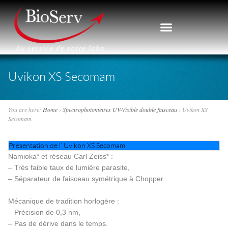
Uvikon XS Secomam
You are here:
Home
›
Spectrophotomètres UV-Visible double faisceau
›
Uvikon XS
Secomam
Présentation de l’ Uvikon XS Secomam
Namioka* et réseau Carl Zeiss* :
– Très faible taux de lumière parasite,
– Séparateur de faisceau symétrique à Chopper.
Mécanique de tradition horlogère :
– Précision de 0,3 nm,
– Pas de dérive dans le temps.