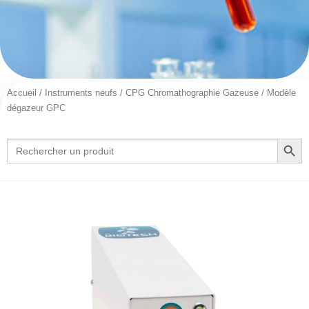
Accueil
/
Instruments neufs
/
CPG Chromathographie Gazeuse
/ Modèle
dégazeur GPC
Search Button
Search
for: