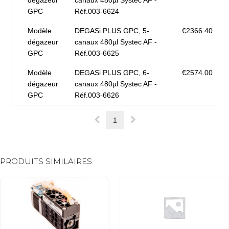
dégazeur
canaux 480µl Systec AF -
GPC
Réf.003-6624
Modèle
DEGASi PLUS GPC, 5-
€2366.40
dégazeur
canaux 480µl Systec AF -
GPC
Réf.003-6625
Modèle
DEGASi PLUS GPC, 6-
€2574.00
dégazeur
canaux 480µl Systec AF -
GPC
Réf.003-6626
1
PRODUITS SIMILAIRES