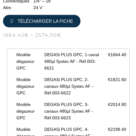
Connectiques
1/4″ – 28
Alim
24 V
TÉLÉCHARGER LA FICHE
1664,40
€
–
2574,00
€
Modèle
DEGASi PLUS GPC, 1-canal
€1664.40
dégazeur
480µl Systec AF - Réf.003-
GPC
6621
Modèle
DEGASi PLUS GPC, 2-
€1821.60
dégazeur
canaux 480µl Systec AF -
GPC
Réf.003-6622
Modèle
DEGASi PLUS GPC, 3-
€2014.80
dégazeur
canaux 480µl Systec AF -
GPC
Réf.003-6623
Modèle
DEGASi PLUS GPC, 4-
€2198.40