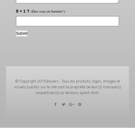
9 + 1 ?
(Êtes-vous un humain?)
© Copyright 2019 Bioserv , Tous les produits, logos, images et
visuels publiés sur le site sont la propriété de leur(s) marque(s)
respectives(s) ou de leurs ayant-droit.