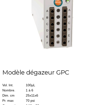
Modèle dégazeur GPC
Vol. Int.
100µL
Nombre.
1 à 6
Dim. cm
25x11x6
Pr. max
70 psi